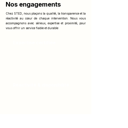
Nos engagements
Chez STED, nous plaçons la qualité, la transparence et la
réactivité au cœur de chaque intervention. Nous vous
accompagnons avec sérieux, expertise et proximité, pour
vous offrir un service fiable et durable
Expertise certifiée
Techniciens formés sur les plus
grandes marques (KaVo, Ancar, NSK…).
Travail rigoureux et respect des
standards helvétiques.
Réactivité & disponibilité
Dépannages rapides et
interventions planifiées pour limiter
l’interruption de vos soins.
Transparence &